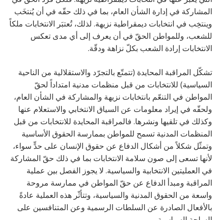
المشاركة في إدارة الشأن العام، بما في ذلك حقّه في أن يُنتخَب
وينتخِب في انتخابات ديمقراطية نزيهة. لذلك، تُعتبَر الانتخابات ملكاً
للشعب، وللمواطن الحقّ في أن يعرف إلى أي مدى تعكس
الانتخابات إرادة الشعب بكلّ نزاهة ودقّة.
تشكّل المراقبة المحايدة (تتمتّع بالتجرّد والاستقلالية من الناحية
السياسية) للانتخابات من قبل منظمات مدنية امتداداً لحقّ
المواطن في التنعّم بانتخابات نزيهة والمشاركة في الشأن العام،
ولحقّه في إيراد معلومات عن السياق الانتخابي والاستعلام عنها
وكذلك في تلقيها ونشرها. فالمراقبة المحايدة للانتخابات من قبل
المنظمات المدنية تسمح للمواطن بممارسة الحقوق الأساسية
وتمثّل شكلاً من أشكال الدفاع عن حقوق الإنسان على حدٍّ سواء،
لأنها تسعى إلى صون سلامة الانتخابات بما في ذلك حقّ المشاركة
في العمليتين الانتخابية والسياسية. لا يجوز الفصل بين عملية
المراقبة ومبدأ الدفاع عن حقّ المواطن في ممارسة مروحة
واسعة من الحقوق المدنية والسياسية، وتتأثّر هذه العملية عادةً
بالأفعال الصادرة عن السلطات الرسمية وعن المتنافسين على
الساحة السياسية.