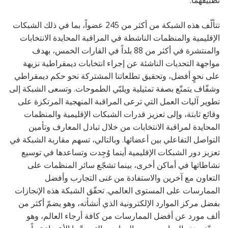
تطبيقهما.
تتألّف هذه الشبكة من أكثر من 245 عضواً، بما في ذلك الشبكات
الإقليمية والمنظمات الناشطة في المراقبة المحايدة الانتخابات
والمنتشرة في أكثر من 88 بلداً في القارات الخمس، بهدف
مواجهة التحديات الناشئة عن إجراء انتخابات ديمقراطية نزيهة
على نحوٍ أفضل، وتحقيق تطلعاتنا المشتركة نحو حكم ديمقراطي
وشفّاف يتمتّع بصفة تمثيلية ويلبّي الطموحات. وتسعى الشبكة إلى
تطوير آليات العمل التي ترعى المراقبة المنهجية المرتكزة على
وقائع ثابتة، وإلى تعزيز قدرات الشبكات الإقليمية والمنظمات
المحايدة لمراقبة الانتخابات من خلال تبادل المعارف وتأمين
التواصل التفاعلي بين أعضائها. وبالتالي، تسهم مقاربة الشبكة في
تعزيز دور الشبكات الإقليمية أينما وُجِدت وتساعدها في توسيع
نشاطاتها في أماكن أخرى، بينما تشجّع سائر المنظمات على
التعاون مع آخرين والاستفادة من غنى التجارب وأفضل
الممارسات على المستوى العالمي. تحقّق الشبكة هذه الإنجازات
بفضل مركز الموارد الإلكترونية الذي أنشأته، وهو يضمّ أكثر من
ألف مورد عن أفضل الممارسات من كافة أرجاء العالم، وهو